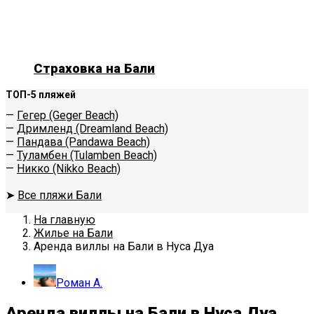
Страховка на Бали
ТОП-5 пляжей
—
Гегер (Geger Beach)
—
Дримленд (Dreamland Beach)
—
Пандава (Pandawa Beach)
—
Туламбен (Tulamben Beach)
—
Никко (Nikko Beach)
➤
Все пляжи Бали
На главную
Жилье на Бали
Аренда виллы на Бали в Нуса Дуа
Роман А.
Аренда виллы на Бали в Нуса Дуа