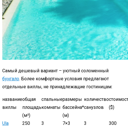
Самый дешевый вариант – уютный соломенный
бунгало
. Более комфортные условия предлагают
отдельные виллы, не принадлежащие гостиницам:
название
общая
спальные
размеры
количество
стоимост
виллы
площадь
комнаты
бассейна*
санузлов
($)
(м²)
(м)
Ula
250
3
7×3
3
300