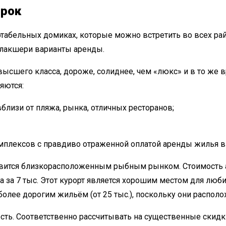
срок
абельных домиках, которые можно встретить во всех рай
лакшери варианты аренды.
ысшего класса, дороже, солиднее, чем «люкс» и в то же в
яются:
лизи от пляжа, рынка, отличных ресторанов;
мплексов с правдиво отраженной оплатой аренды жилья в
авится близкорасположенным рыбным рынком. Стоимость а
 за 7 тыс. Этот курорт является хорошим местом для люби
более дорогим жильём (от 25 тыс.), поскольку они распол
сть. Соответственно рассчитывать на существенные скид